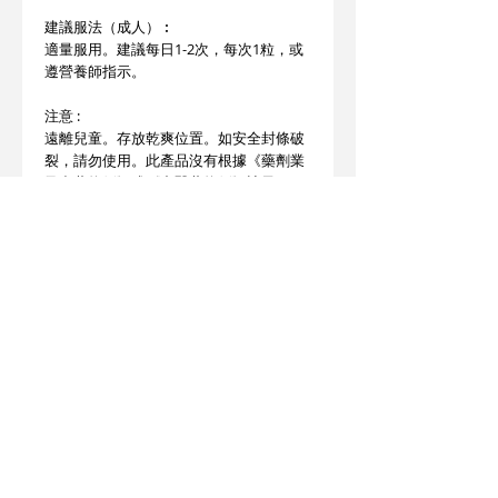
建議服法（成人）︰
適量服用。建議每日1-2次，每次1粒，或
遵營養師指示。
注意 :
遠離兒童。存放乾爽位置。如安全封條破
裂，請勿使用。此產品沒有根據《藥劑業
及毒藥條例》或《中醫藥條例》註冊。
為此產品作出的任何聲稱亦沒有為進行該
等註冊而接受評核。此產品不供作診斷、
治療或預防任何疾病之用。
產地︰德國
© 2025 STATE HEALTH
AL
L RIGHTS RESERVED