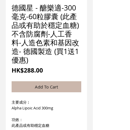
德國星 - 醣樂適-300
毫克-60粒膠囊 (此產
品或有助於穩定血糖)
不含防腐劑-人工香
料-人造色素和基因改
造- 德國製造 (買1送1
優惠)
價
HK$288.00
格
Add To Cart
主要成分︰
Alpha Lipoic Acid 300mg
功效：
此產品或有助穩定血糖