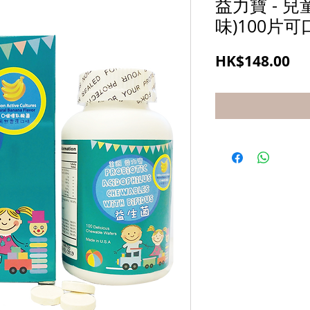
益力寶 - 兒
味)100片
價
HK$148.00
格