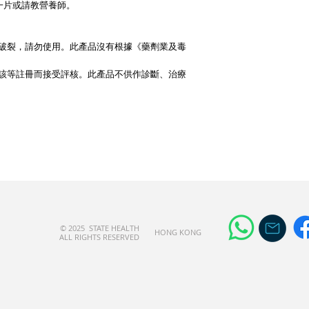
一片或請教營養師。
破裂，請勿使用。此產品沒有根據《藥劑業及毒
該等註冊而接受評核。此產品不供作診斷、治療
© 2025 STATE HEALTH
​HONG KONG
AL
L RIGHTS RESERVED