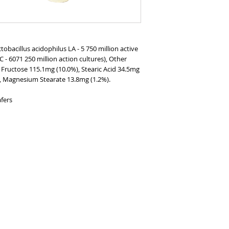
tobacillus acidophilus LA - 5 750 million active
 - 6071 250 million action cultures), Other
 Fructose 115.1mg (10.0%), Stearic Acid 34.5mg
), Magnesium Stearate 13.8mg (1.2%).
fers