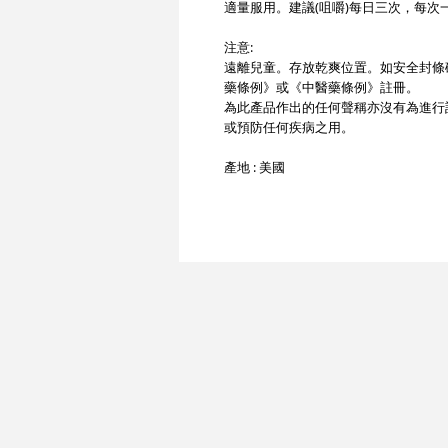
適量服用。建議(咀嚼)每日三次，每次
注意:
遠離兒童。存放乾爽位置。如安全封條
藥條例》或《中醫藥條例》註冊。
為此產品作出的任何聲稱亦沒有為進行
或預防任何疾病之用。
產地 : 美國