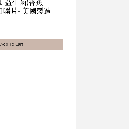
童 益生菌(香蕉
可口嚼片- 美國製造
Add To Cart