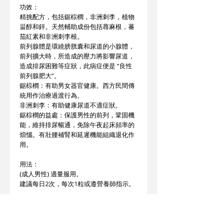
功效：
精挑配方，包括鋸棕櫚，非洲刺李，植物
甾醇和鋅。天然輔助成份包括蕁麻根，蕃
茄紅素和非洲刺李根。
前列腺體是環繞膀胱囊和尿道的小腺體，
前列擴大時，所造成的壓力將影響尿道，
造成排尿困難等症狀，此病症便是 “良性
前列腺肥大”。
鋸棕櫚：有助男女器官健康。西方民間傳
統用作治療過渡行為。
非洲刺李：有助健康尿道不適症狀。
鋸棕櫚的益處：保護男性的前列，鞏固機
能，維持排尿暢通，免除午夜起床頻率的
煩惱。有壯腰補腎和延遲機能組織退化作
用。
用法：
(成人男性) 適量服用。
建議每日2次，每次1粒或遵營養師指示。
警告:
遠離兒童。存放乾爽位置。如安全封條破