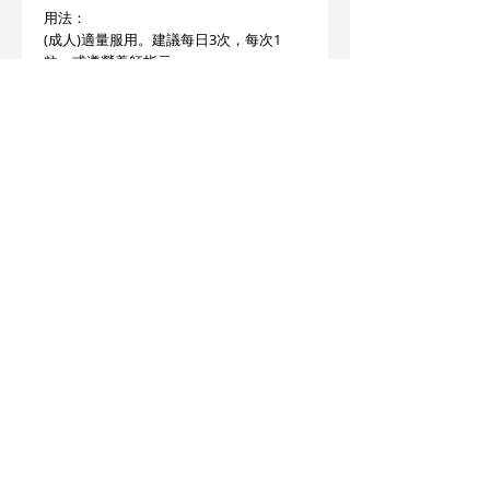
用法：
(成人)適量服用。建議每日3次，每次1
粒，或遵營養師指示。
存放遠離兒童，勿近潮熱。
注意：
遠離兒童。存放乾爽位置。如安全封條破
裂，請勿使用。
此產品沒有根據《藥劑業及毒藥條例》或
《中醫藥條例》註冊。為此產品作出的任
何聲稱亦沒有為進行該等註冊而接受評
核。此產品不供作診斷、治療或預防任何
疾病之用。
產地：美國
© 2025 STATE HEALTH