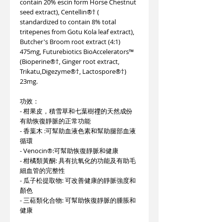
contain 20% escin form Horse Chestnut
seed extract), Centellin®† (
standardized to contain 8% total
tritepenes from Gotu Kola leaf extract),
Butcher's Broom root extract (4:1)
475mg, Futurebiotics BioAccelerators™
(Bioperine®†, Ginger root extract,
Trikatu,Digezyme®†, Lactospore®†)
23mg.
功效：
- 柑果皮，積雪草和七葉樹𥚃的天然成份
有助恢復靜脈的正常功能
- 香葉木 :可幫助血液色素和幫助腿部血液
循環
- Venocin®:可幫助恢復靜脈和健康
- 柑橘類黃酮: 具有抗氧化的功能及有助毛
細血管的完整性
- 瓜子松提取物: 可改善健康的靜脈強度和
顏色
- 三萜類化合物: 可幫助恢復靜脈的腫脹和
健康