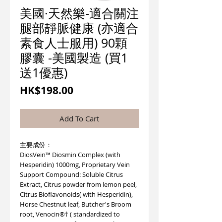
美國·天然樂-適合關注
腿部靜脈健康 (亦適合
素食人士服用) 90顆
膠囊 -美國製造 (買1
送1優惠)
價
HK$198.00
格
Add To Cart
主要成份：
DiosVein™ Diosmin Complex (with
Hesperidin) 1000mg, Proprietary Vein
Support Compound: Soluble Citrus
Extract, Citrus powder from lemon peel,
Citrus Bioflavonoids( with Hesperidin),
Horse Chestnut leaf, Butcher's Broom
root, Venocin®† ( standardized to