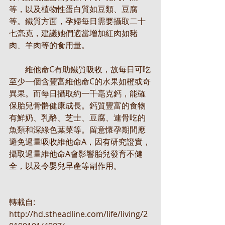
等，以及植物性蛋白質如豆類、豆腐
等。鐵質方面，孕婦每日需要攝取二十
七毫克，建議她們適當增加紅肉如豬
肉、羊肉等的食用量。
　　維他命C有助鐵質吸收，故每日可吃
至少一個含豐富維他命C的水果如橙或奇
異果。而每日攝取約一千毫克鈣，能確
保胎兒骨骼健康成長。鈣質豐富的食物
有鮮奶、乳酪、芝士、豆腐、連骨吃的
魚類和深綠色葉菜等。留意懷孕期間應
避免過量吸收維他命A，因有研究證實，
攝取過量維他命A會影響胎兒發育不健
全，以及令嬰兒早產等副作用。
轉載自:
http://hd.stheadline.com/life/living/2