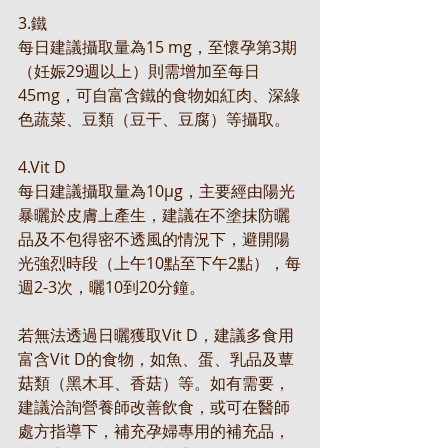
3.鐵
每日建議攝取量為15 mg，至懷孕第3期
（妊娠29週以上）則需增加至每日
45mg，可自富含鐵的食物如紅肉、深綠
色蔬菜、豆類（豆干、豆腐）等攝取。
4.Vit D
每日建議攝取量為10μg，主要經由陽光
暴曬於皮膚上產生，建議在不塗抹防曬
品及不包得密不透風的情況下，避開陽
光強烈時段（上午10點至下午2點），每
週2-3次，曬10到20分鐘。
若無法透過日曬獲取Vit D，建議多食用
富含Vit D的食物，如魚、蛋、乳品及蕈
菇類（黑木耳、香菇）等。如有需要，
建議洽詢營養師改善飲食，或可在醫師
處方指導下，補充孕婦專用的補充品，