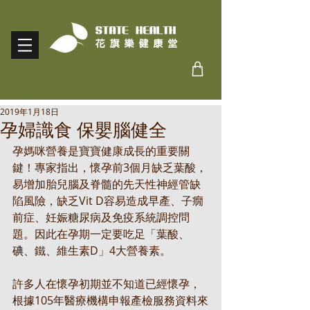
2019年1月18日
孕婦識食 保嬰腦健全
孕媽咪營養是寶寶健康成長的重要關
鍵！專家指出，懷孕前3個月缺乏葉酸，
易增加胎兒腦及脊髓的先天性神經管缺
陷風險，缺乏Vit D容易造成早產、子癇
前症、妊娠糖尿病及免疫系統調控問
題。因此在孕期一定要吃足「葉酸、
碘、鐵、維生素D」4大營養素。
許多人在懷孕初期並不知道已經懷孕，
根據105年醫療機構申報產檢服務資料來