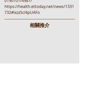
0190101/4987/
https://health.ettoday.net/news/1331
732#ixzz5cI4pUAFo
相關推介