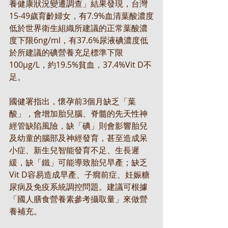
養健康狀況變遷調查」結果發現，台灣
15-49歲育齡婦女，有7.9%血清葉酸濃度
低於世界衛生組織所建議的正常葉酸濃
度下限6ng/ml，有37.6%尿液碘濃度低
於所建議的碘營養充足標準下限
100μg/L，約19.5%貧血，37.4%Vit D不
足。
國健署指出，懷孕前3個月缺乏「葉
酸」，會增加胎兒腦、脊髓的先天性神
經管缺陷風險，缺「碘」則會影響胎兒
及幼童的腦部及神經發育，甚至造成呆
小症、新生兒智能發育不足、生長遲
緩，缺「鐵」可能導致胎兒早產；缺乏
Vit D容易造成早產、子癇前症、妊娠糖
尿病及免疫系統調控問題。建議可根據
「國人膳食營養素參考攝取量」來做營
養補充。