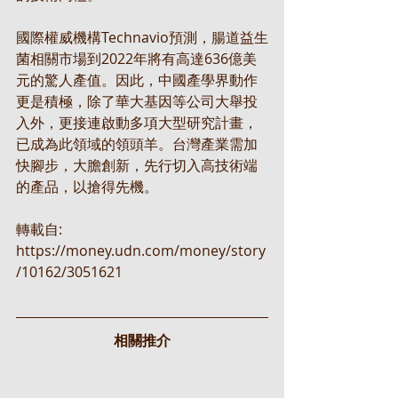
國際權威機構Technavio預測，腸道益生
菌相關市場到2022年將有高達636億美
元的驚人產值。因此，中國產學界動作
更是積極，除了華大基因等公司大舉投
入外，更接連啟動多項大型研究計畫，
已成為此領域的領頭羊。台灣產業需加
快腳步，大膽創新，先行切入高技術端
的產品，以搶得先機。
轉載自: 
https://money.udn.com/money/story
/10162/3051621
相關推介