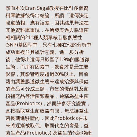
然而本次Eran Segal教授在比對多個資
料庫數據後得出結論，所謂「遺傳決定
腸道菌相」應有誤差，因其結果無法在
其他資料庫重現，在所發表過與腸道菌
相相關的211種人類單核苷酸多態性
(SNP)基因型中，只有七種在他的分析中
成功重複並具統計意義。進一步分析
後，他得出遺傳只影響了1.9%的腸道微
生態，而所有因素中，飲食才是最主要
影響，其影響程度超過20%以上。目前
藉由調整腸道微生態來達成治療與保健
的產品可分成三類，市售的優酪乳及菌
粉補充品等活菌類產品，通稱為益生菌
產品(Probiotics)，然而許多研究證實，
直接攝取益生菌效益有限，無法讓益生
菌長期進駐體內，因此Probiotics在未
來將逐漸被取代。取而代之的會是，益
菌生產品(Prebiotics) 及益生菌代謝物產