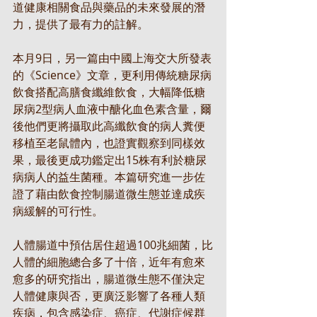
道健康相關食品與藥品的未來發展的潛
力，提供了最有力的註解。
本月9日，另一篇由中國上海交大所發表
的《Science》文章，更利用傳統糖尿病
飲食搭配高膳食纖維飲食，大幅降低糖
尿病2型病人血液中醣化血色素含量，爾
後他們更將攝取此高纖飲食的病人糞便
移植至老鼠體內，也證實觀察到同樣效
果，最後更成功鑑定出15株有利於糖尿
病病人的益生菌種。本篇研究進一步佐
證了藉由飲食控制腸道微生態並達成疾
病緩解的可行性。
人體腸道中預估居住超過100兆細菌，比
人體的細胞總合多了十倍，近年有愈來
愈多的研究指出，腸道微生態不僅決定
人體健康與否，更廣泛影響了各種人類
疾病，包含感染症、癌症、代謝症候群