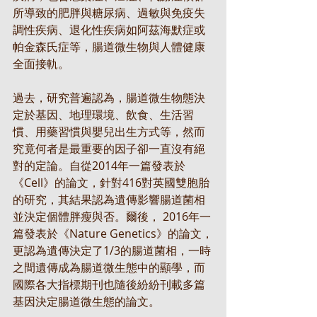
所導致的肥胖與糖尿病、過敏與免疫失
調性疾病、退化性疾病如阿茲海默症或
帕金森氏症等，腸道微生物與人體健康
全面接軌。
過去，研究普遍認為，腸道微生物態決
定於基因、地理環境、飲食、生活習
慣、用藥習慣與嬰兒出生方式等，然而
究竟何者是最重要的因子卻一直沒有絕
對的定論。自從2014年一篇發表於
《Cell》的論文，針對416對英國雙胞胎
的研究，其結果認為遺傳影響腸道菌相
並決定個體胖瘦與否。爾後， 2016年一
篇發表於《Nature Genetics》的論文，
更認為遺傳決定了1/3的腸道菌相，一時
之間遺傳成為腸道微生態中的顯學，而
國際各大指標期刊也隨後紛紛刊載多篇
基因決定腸道微生態的論文。