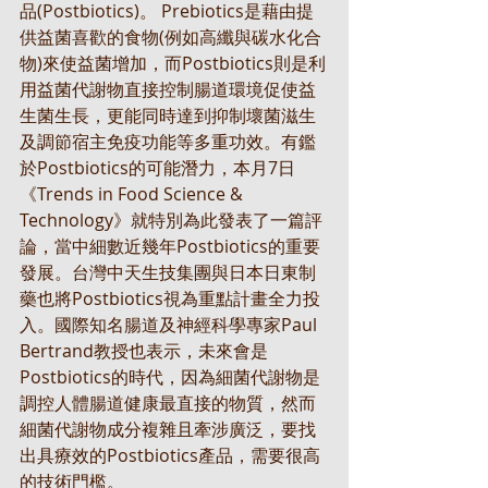
品(Postbiotics)。 Prebiotics是藉由提
供益菌喜歡的食物(例如高纖與碳水化合
物)來使益菌增加，而Postbiotics則是利
用益菌代謝物直接控制腸道環境促使益
生菌生長，更能同時達到抑制壞菌滋生
及調節宿主免疫功能等多重功效。有鑑
於Postbiotics的可能潛力，本月7日
《Trends in Food Science & 
Technology》就特別為此發表了一篇評
論，當中細數近幾年Postbiotics的重要
發展。台灣中天生技集團與日本日東制
藥也將Postbiotics視為重點計畫全力投
入。國際知名腸道及神經科學專家Paul 
Bertrand教授也表示，未來會是
Postbiotics的時代，因為細菌代謝物是
調控人體腸道健康最直接的物質，然而
細菌代謝物成分複雜且牽涉廣泛，要找
出具療效的Postbiotics產品，需要很高
的技術門檻。