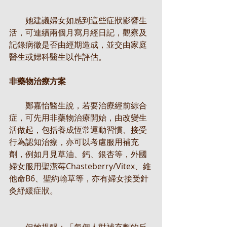
　　她建議婦女如感到這些症狀影響生
活，可連續兩個月寫月經日記，觀察及
記錄病徵是否由經期造成，並交由家庭
醫生或婦科醫生以作評估。
非藥物治療方案
　　鄭嘉怡醫生說，若要治療經前綜合
症，可先用非藥物治療開始，由改變生
活做起，包括養成恆常運動習慣、接受
行為認知治療，亦可以考慮服用補充
劑，例如月見草油、鈣、銀杏等，外國
婦女服用聖潔莓Chasteberry/Vitex、維
他命B6、聖約翰草等，亦有婦女接受針
灸紓緩症狀。
　　但她提醒：「每個人對補充劑的反