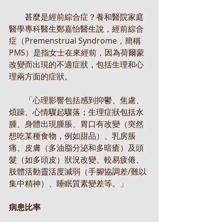
　　甚麼是經前綜合症？養和醫院家庭
醫學專科醫生鄭嘉怡醫生說，經前綜合
症（Premenstrual Syndrome，簡稱
PMS）是指女士在來經前，因為荷爾蒙
改變而出現的不適症狀，包括生理和心
理兩方面的症狀。
　　「心理影響包括感到抑鬱、焦慮、
煩躁、心情驟起驟落；生理症狀包括水
腫、身體出現腫脹、胃口有改變（突然
想吃某種食物，例如甜品）、乳房脹
痛、皮膚（多油脂分泌和多暗瘡）及頭
髮（如多頭皮）狀況改變、較易疲倦、
肢體活動靈活度減弱（手腳協調差/難以
集中精神）、睡眠質素變差等。」
病患比率