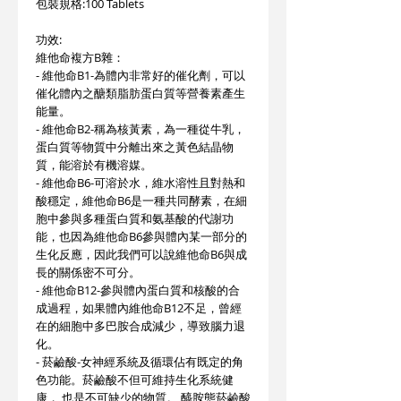
包裝規格:100 Tablets
功效:
維他命複方B雜：
- 維他命B1-為體內非常好的催化劑，可以
催化體內之醣類脂肪蛋白質等營養素產生
能量。
- 維他命B2-稱為核黃素，為一種從牛乳，
蛋白質等物質中分離出來之黃色結晶物
質，能溶於有機溶媒。
- 維他命B6-可溶於水，維水溶性且對熱和
酸穩定，維他命B6是一種共同酵素，在細
胞中參與多種蛋白質和氨基酸的代謝功
能，也因為維他命B6參與體內某一部分的
生化反應，因此我們可以說維他命B6與成
長的關係密不可分。
- 維他命B12-參與體內蛋白質和核酸的合
成過程，如果體內維他命B12不足，曾經
在的細胞中多巴胺合成減少，導致腦力退
化。
- 菸鹼酸-女神經系統及循環佔有既定的角
色功能。菸鹼酸不但可維持生化系統健
康， 也是不可缺少的物質。 醯胺態菸鹼酸