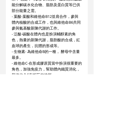
能分解碳水化合物、脂肪及蛋白質等已供
部分能量之需。
- 葉酸-葉酸和維他命B12並肩合作，參與
體內核酸的合成工作，也與維他命B6共同
參與氨基酸新陳代謝的工作。
- 泛酸-碳酸在體內也是扮演輔醇素的角
色，熱量的新陳代謝，脂肪酸的合成，紅
血球的產生，抗體的形成等。
- 生物素- 為維他命B的一種， 酵母中含量
最多。
- 維他命C-在形成膠原質當中扮演很重要的
角色，加強免疫力，幫助體內鐵質消化，
與維他命E有相互的功能。
保存及建議使用方法:
(成人) 適量服用。建議每日一次，每次一
粒或遵營養師指示。
警告:
遠離兒童。存放乾爽位置。如安全封條破
裂，請勿使用。