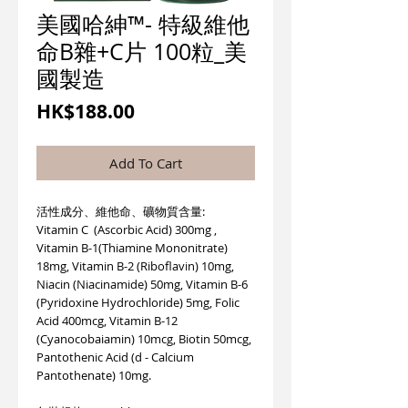
美國哈紳™- 特級維他
命B雜+C片 100粒_美
國製造
價
HK$188.00
格
Add To Cart
活性成分、維他命、礦物質含量:
Vitamin C (Ascorbic Acid) 300mg ,
Vitamin B-1(Thiamine Mononitrate)
18mg, Vitamin B-2 (Riboflavin) 10mg,
Niacin (Niacinamide) 50mg, Vitamin B-6
(Pyridoxine Hydrochloride) 5mg, Folic
Acid 400mcg, Vitamin B-12
(Cyanocobaiamin) 10mcg, Biotin 50mcg,
Pantothenic Acid (d - Calcium
Pantothenate) 10mg.