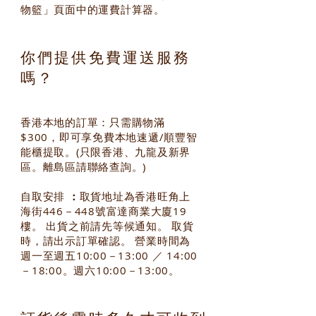
物籃」頁面中的運費計算器。
你們提供免費運送服務
嗎？
香港本地的訂單：只需購物滿
$300，即可享免費本地速遞/順豐智
能櫃提取。(只限香港、九龍及新界
區。離島區請聯絡查詢。)
自取安排
：
取貨地址為香港旺角上
海街446－448號富達商業大廈19
樓。 出貨之前請先等候通知。 取貨
時，請出示訂單確認。 營業時間為
週一至週五10:00－13:00 ／ 14:00
－18:00。週六10:00－13:00。