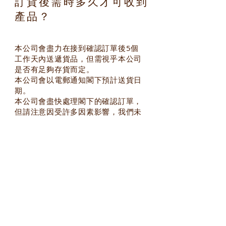
訂貨後需時多久才可收到
產品？
本公司會盡力在接到確認訂單後5個
工作天內送遞貨品，但需視乎本公司
是否有足夠存貨而定。
本公司會以電郵通知閣下預計送貨日
期。
本公司會盡快處理閣下的確認訂單，
但請注意因受許多因素影響，我們未
能保證貨品會在指定時間內送抵閣
下。
花旗樂健康堂致力提供最佳服
務給我們的顧客。若閣下對所
購買的產品有任何不滿，請於
送貨日起7個工作天內聯絡我
們。
E-mail：
info@statehealth.hk