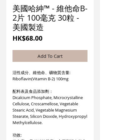
美國哈紳™ - 維他命B-
2片 100毫克 30粒 -
美國製造
價
HK$68.00
格
Add To Cart
活性成分、維他命、礦物質含量:
Riboflavin(Vitamin B-2) 100mg
配料表及食品添加劑：
Dicalcium Phosphate, Microcrystalline
Cellulose, Croscamellose, Vegetable
Stearic Acid, Vegetable Magnesium
Stearate, Silicon Dioxide, Hydroxypropyl
Methylcellulose.
功效: