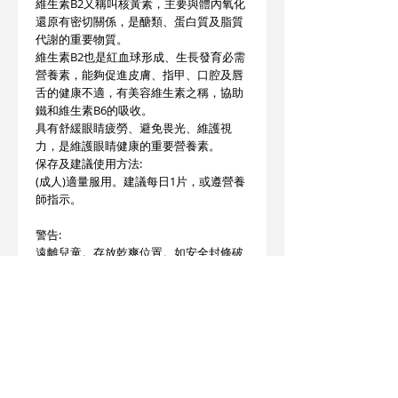
維生素B2又稱叫核黃素，主要與體內氧化
還原有密切關係，是醣類、蛋白質及脂質
代謝的重要物質。
維生素B2也是紅血球形成、生長發育必需
營養素，能夠促進皮膚、指甲、口腔及唇
舌的健康不適，有美容維生素之稱，協助
鐵和維生素B6的吸收。
具有舒緩眼睛疲勞、避免畏光、維護視
力，是維護眼睛健康的重要營養素。
保存及建議使用方法:
(成人)適量服用。建議每日1片，或遵營養
師指示。
警告:
遠離兒童。存放乾爽位置。如安全封條破
裂，請勿使用。
此產品沒有根據《藥劑業及毒藥條例》或
《中醫藥條例》註冊。為此產品作出的任
何聲稱亦沒有為進行該等註冊而接受評
核。此產品不供作診斷、治療或預防任何
疾病之用。
產地: 美國