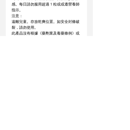
感。每日請勿服用超過 1 粒或或遵營養師
指示。
注意：
遠離兒童。存放乾爽位置。如安全封條破
裂，請勿使用。
此產品沒有根據《藥劑業及毒藥條例》或
《中醫藥條例》註冊。
為此產品作出的任何聲稱亦沒有為進行該
等註冊而接受評核。此產品不供作診斷、
治療或預防任何疾病之用。
產地 : 美國
© 2025 STATE HEALTH
AL
L RIGHTS RESERVED