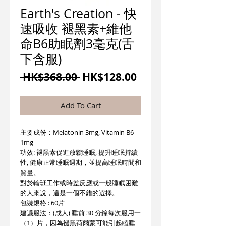
Earth's Creation - 快
速吸收 褪黑素+維他
命B6助眠劑3毫克(舌
下含服)
一
促
 HK$368.00 
HK$128.00
般
銷
價
價
Add To Cart
格
格
主要成份：Melatonin 3mg, Vitamin B6
1mg
功效: 褪黑素促進放鬆睡眠, 提升睡眠持續
性, 健康正常睡眠週期，並提高睡眠時間和
質量。
對於輪班工作或時差反應或一般睡眠困難
的人來說，這是一個不錯的選擇。
包裝規格 : 60片
建議服法：(成人) 睡前 30 分鐘每次服用一
（1）片，因為褪黑荷爾蒙可能引起瞌睡