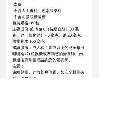
-素食
-不含人工香料、色素或染料
-不含明膠或精製糖
包裝規格 : 60粒
主要成份: 維他命 C（抗壞血酸）90 毫
克、鋅（氧化鋅）7.5 毫克、鈉 20 毫克、
黑接骨木 100 毫克
建議服法：成人和 4 歲或以上的兒童每日
咀嚼兩 (2) 粒軟糖或諮詢您的營養師。勿
超過推薦劑量或諮詢您的營養師。
注意：
遠離兒童。存放乾爽位置。如安全封條破
裂，請勿使用。
此產品沒有根據《藥劑業及毒藥條例》或
《中醫藥條例》註冊。
為此產品作出的任何聲稱亦沒有為進行該
等註冊而接受評核。此產品不供作診斷、
治療或預防任何疾病之用。
產地 : 美國