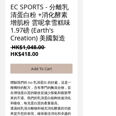
EC SPORTS - 分離乳
清蛋白粉 +消化酵素
增肌粉 雲呢拿雪糕味
1.97磅 (Earth's
Creation) 美國製造
一
 HK$1,048.00 
促
般
HK$418.00
銷
價
價
格
Add To Cart
格
體驗我們的 Iso 乳清蛋白 的好處，這是一
種獨特的配方，含有專門的酶混合物，旨
在增強蛋白質的吸收並減少脹氣和腹脹帶
來的不適。我們的乳清蛋白能夠快速消化
和吸收，每克蛋白質的產量最高。
透過純乳清分離物和補充消化酵素的功效
來提升您的表現，確保最佳消化和卓越的