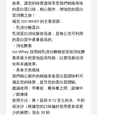
效果。讓您的味蕾盡情享受我們精緻美味
的蛋白質口味，精心製作，增強您的蛋白
質消費之旅！
補充 ISO WHEY 的主要原因：
・乳清分離蛋白
乳清蛋白消化吸收迅速，是每公克可利用
的蛋白質中產量最高的。
・消化酵素
Iso Whey 採用純乳清分離物並添加消化酵
素來最大程度地提高性能，以實現最佳消
化和卓越效果。
・美食天然風味
我們精心製作的精緻美食蛋白質調味料可
滿足您的味蕾，提升您的蛋白質體驗。
建議使用：早餐前，餐與餐之間，鍛煉中
／鍛煉後
使用方法：將 1 匙與 8-12 安士的水、牛奶
或冰沙（根據您的口味偏好使用更多或更
少的液體）混合 30 秒
成分：乳清分離蛋白 25 克、添加發酵
BCAA 2:1:1 2.0 克、鈣 113 毫克、鉀 161
毫克、鎂 21毫克、磷 75 毫克、酵素混合