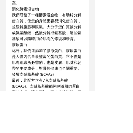
高。
消化酵素混合物
我們研發了一種酵素混合物，有助於分解
蛋白質，使您的身體更容易消化蛋白質，
並緩解腹脹和脹氣。大分子蛋白質被分解
成氨基酸鏈，然後分解成氨基酸，這些氨
基酸可以隨時用於肌肉的修復和發育。
膠原蛋白
此外，我們還添加了膠原蛋白。膠原蛋白
是人體內含量最豐富的蛋白質。它不僅是
肌肉組織所必需的，也是皮膚、肌腱和韌
帶的主要成分，對骨骼健康也至關重要。
發酵支鏈胺基酸 (BCAAS)
最後，此配方含有7克支鏈胺基酸
(BCAAS)。支鏈胺基酸能夠刺激肌肉蛋白
質的合成，讓您更快、更有效地增肌，同
時減少肌肉酸痛。
口感多樣
無論您喜歡將奶昔與水、牛奶混合，還是
融入您最喜歡的冰沙中，我們的配方都能
滿足您的口味偏好。您可以調整液體比
例，以獲得理想的奶昔口感。