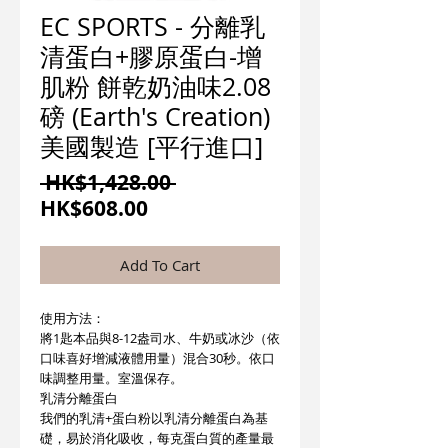
EC SPORTS - 分離乳
清蛋白+膠原蛋白-增
肌粉 餅乾奶油味2.08
磅 (Earth's Creation)
美國製造 [平行進口]
一
 HK$1,428.00 
促
般
HK$608.00
銷
價
價
格
Add To Cart
格
使用方法：
將1匙本品與8-12盎司水、牛奶或冰沙（依
口味喜好增減液體用量）混合30秒。依口
味調整用量。室溫保存。
乳清分離蛋白
我們的乳清+蛋白粉以乳清分離蛋白為基
礎，易於消化吸收，每克蛋白質的產量最