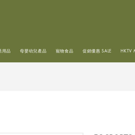
查看點數
活用品
母嬰幼兒產品
寵物食品
促銷優惠 SALE
HKTV 