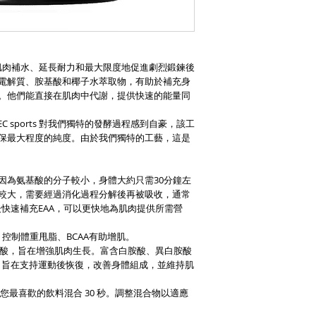
為支持肌肉補水、延長耐力和最大限度地促進劇烈鍛鍊後
電解質、胺基酸和椰子水萃取物，有助於補充身
。他們能直接在肌肉中代謝，提供快速的能量同
C sports 對我們獨特的發酵過程感到自豪，該工
保最大程度的純度。由於我們獨特的工藝，這是
因為氨基酸的分子較小，身體大約只需30分鐘左
較大，需要經過消化過程分解後再被吸收，通常
後快速補充EAA，可以更快地為肌肉提供所需營
、控制體重甩脂、BCAA有助增肌。
需氨基酸，旨在增強肌肉生長。富含白胺酸、異白胺酸
OS 旨在支持運動後恢復，改善身體組成，並維持肌
的水或您最喜歡的飲料混合 30 秒。調整混合物以適應