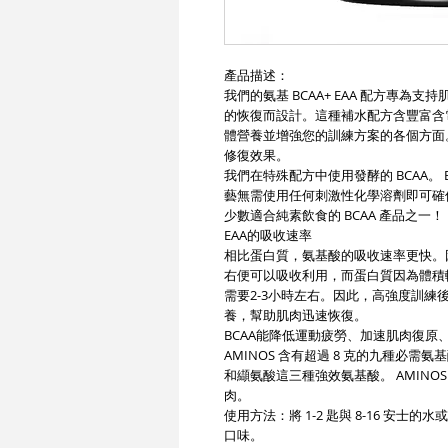
產品描述：
我們的氨基 BCAA+ EAA 配方專
的恢復而設計。這種補水配方含豐富含
體營養並增強您的訓練方案的各個方面
修復效果。
我們在特殊配方中使用發酵的 BCAA。 E
藝無需使用任何刺激性化學溶劑即可確
少數適合純素飲食的 BCAA 產品之一！
EAA的吸收速率
相比蛋白質，氨基酸的吸收速率更快。
右便可以吸收利用，而蛋白質因為體積
需要2-3小時左右。因此，高強度訓練
養，幫助肌肉迅速恢復。
BCAA能降低運動疲勞、加速肌肉復原
AMINOS 含有超過 8 克的九種必
和纈氨酸這三種強效氨基酸。 AMIN
肉。
使用方法：將 1-2 匙與 8-16 安士
口味。