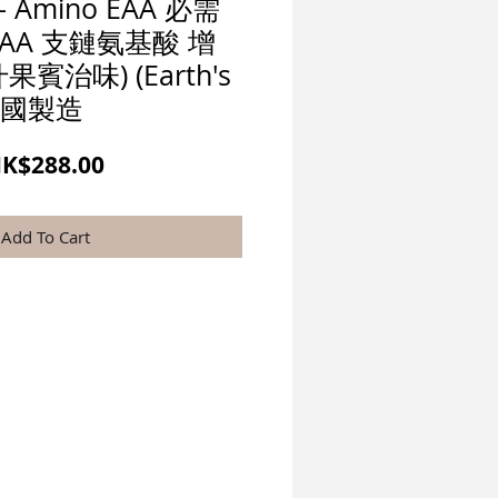
 - Amino EAA 必需
CAA 支鏈氨基酸 增
果賓治味) (Earth's
 美國製造
一
促
K$288.00
般
銷
價
價
Add To Cart
格
格