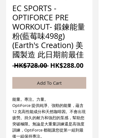
EC SPORTS -
OPTIFORCE PRE
WORKOUT- 鍛鍊能量
粉(藍莓味498g)
(Earth's Creation) 美
國製造 此日期前最佳
一
促
 HK$728.00 
HK$288.00
般
銷
價
價
Add To Cart
格
格
能量。專注。力量。
OptiForce 提供純淨、強勁的能量，蘊含
12 克高性能成分和天然咖啡因。不會出現
疲勞。持久的耐力和強烈的泵感，幫助您
突破極限。無論是大重量訓練還是高強度
訓練，OptiForce 都能讓您從第一組到最
後一組保持專注。