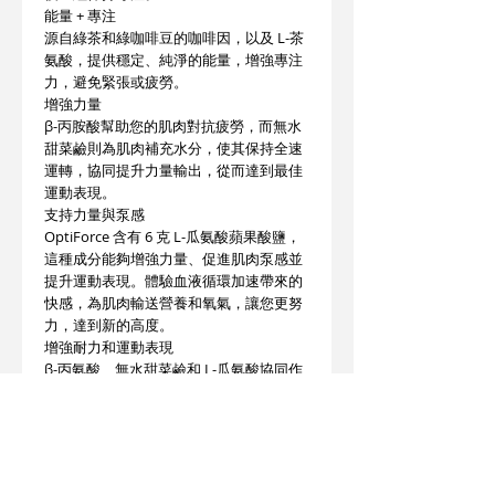
能量 + 專注
源自綠茶和綠咖啡豆的咖啡因，以及 L-茶
氨酸，提供穩定、純淨的能量，增強專注
力，避免緊張或疲勞。
增強力量
β-丙胺酸幫助您的肌肉對抗疲勞，而無水
甜菜鹼則為肌肉補充水分，使其保持全速
運轉，協同提升力量輸出，從而達到最佳
運動表現。
支持力量與泵感
OptiForce 含有 6 克 L-瓜氨酸蘋果酸鹽，
這種成分能夠增強力量、促進肌肉泵感並
提升運動表現。體驗血液循環加速帶來的
快感，為肌肉輸送營養和氧氣，讓您更努
力，達到新的高度。
增強耐力和運動表現
β-丙氨酸、無水甜菜鹼和 L-瓜氨酸協同作
用，透過減少乳酸堆積、增加肌肉血流量
和氧氣輸送以及支持細胞補水，增強運動
時的耐力和運動表現。
口感多樣
無論您喜歡將奶昔與水、牛奶混合，還是