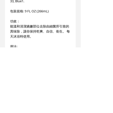
33, Blue1.
包裝規格: 9 FL OZ (266mL)
功效：
能溫和清潔嬌嫩部位去除由細菌所引致的
異味除，讓你保持乾爽、自信、衛生。 每
天沐浴時使用。
用法:
只供外用
倒少量防過敏女性衛生沖洗液在手上或毛
巾上,濕潤清潔嬌嫩部位,然後徹底沖洗
產地:美國