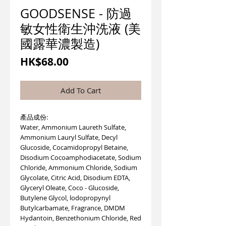
GOODSENSE - 防過
敏女性衛生沖洗液 (美
國露華濃製造)
價
HK$68.00
格
Add To Cart
產品成份:
Water, Ammonium Laureth Sulfate,
Ammonium Lauryl Sulfate, Decyl
Glucoside, Cocamidopropyl Betaine,
Disodium Cocoamphodiacetate, Sodium
Chloride, Ammonium Chloride, Sodium
Glycolate, Citric Acid, Disodium EDTA,
Glyceryl Oleate, Coco - Glucoside,
Butylene Glycol, lodopropynyl
Butylcarbamate, Fragrance, DMDM
Hydantoin, Benzethonium Chloride, Red