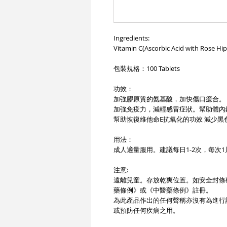
Ingredients:
Vitamin C(Ascorbic Acid with Rose Hi
包裝規格：100 Tablets
功效：
加強膠原質的氨基酸，加快傷口癒合。
加強免疫力，減輕感冒症狀。幫助體內
幫助恢復維他命E抗氧化的功效 減少
用法：
成人適量服用。建議每日1-2次，每次
注意:
遠離兒童。存放乾爽位置。如安全封條
藥條例》或《中醫藥條例》註冊。
為此產品作出的任何聲稱亦沒有為進行
或預防任何疾病之用。