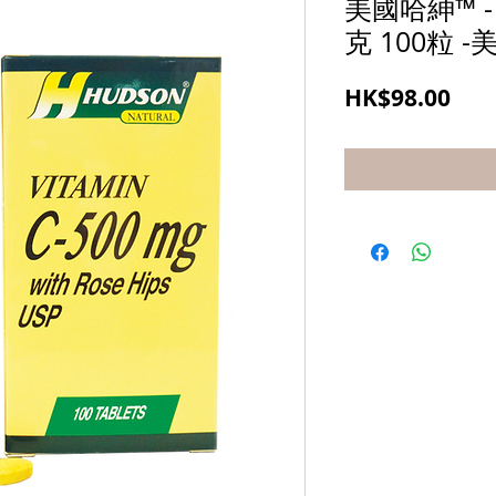
美國哈紳™ -
克 100粒 
價
HK$98.00
格