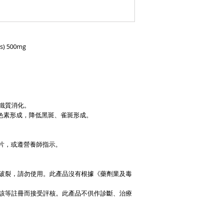
ps) 500mg
鐵質消化。
黑色素形成，降低黑斑、雀斑形成。
1片，或遵營養師指示。
破裂，請勿使用。此產品沒有根據《藥劑業及毒
該等註冊而接受評核。此產品不供作診斷、治療