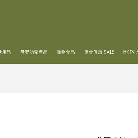
查看點數
活用品
母嬰幼兒產品
寵物食品
促銷優惠 SALE
HKTV 