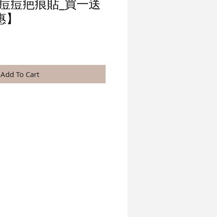
y - 痘痘疤痕貼_買一送
惠】
Add To Cart