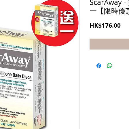
ScarAwa
一【限時優
價
HK$176.00
格