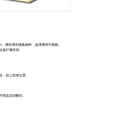
meter)，獨有專利透氣物料，超薄透明不顯眼。
蚊蟲叮傷疤痕。
貼，貼上疤痕位置。
停用及諮詢醫生。