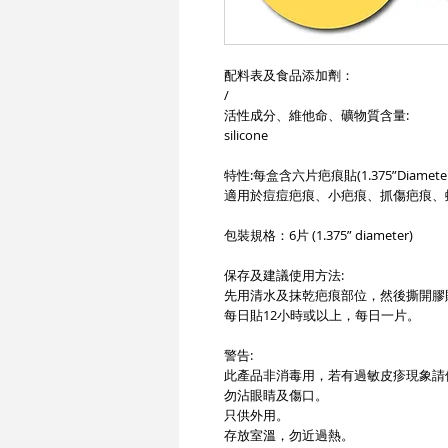
配料表及食品添加劑：
/
活性成分、維他命、礦物質含量:
silicone
特性:每盒含六片疤痕貼(1.375”Dia
適用於痘痘疤痕、小疤痕、抓傷疤痕、
包裝規格：6片 (1.375” diameter)
保存及建議使用方法:
先用清水及抹乾疤痕部位，然後撕開膠
每日貼12小時或以上，每日一片。
警告:
此產品非消毒用，若有過敏皮疹現象請
勿沾眼睛及傷口。
只供外用。
存放室溫，勿近過熱。