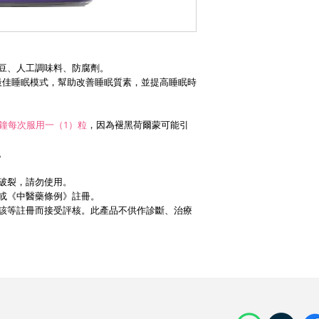
豆、人工調味料、防腐劑。
復最佳睡眠模式，幫助改善睡眠質素，並提高睡眠時
 分鐘每次服用一（1）粒
，因為褪黑荷爾蒙可能引
。
破裂，請勿使用。
或《中醫藥條例》註冊。
該等註冊而接受評核。此產品不供作診斷、治療