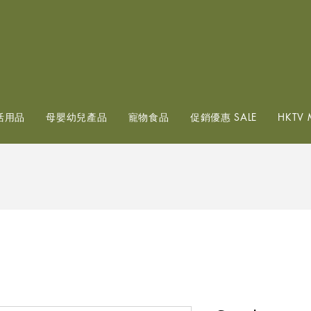
查看點數
活用品
母嬰幼兒產品
寵物食品
促銷優惠 SALE
HKTV 