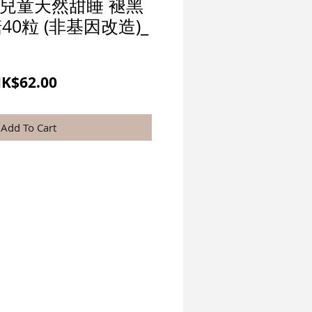
e - 兒童天然甜睡 褪黑
糖40粒 (非基因改造)_
一
促
K$62.00
般
銷
價
價
Add To Cart
格
格