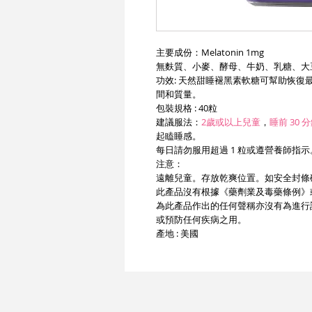
主要成份：Melatonin 1mg
無麩質、小麥、酵母、牛奶、乳糖、大
功效: 天然甜睡褪黑素軟糖可幫助恢
間和質量。
包裝規格 : 40粒
建議服法：
2歲或以上兒童
，
睡前 30
起瞌睡感。
每日請勿服用超過 1 粒或遵營養師指示
注意：
遠離兒童。存放乾爽位置。如安全封條
此產品沒有根據《藥劑業及毒藥條例》
為此產品作出的任何聲稱亦沒有為進行
或預防任何疾病之用。
產地 : 美國