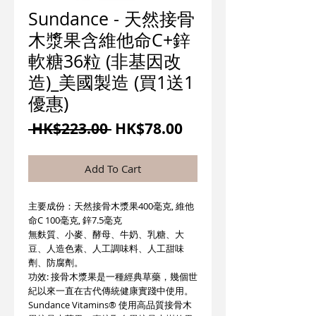
Sundance - 天然接骨
木漿果含維他命C+鋅
軟糖36粒 (非基因改
造)_美國製造 (買1送1
優惠)
一
促
 HK$223.00 
HK$78.00
般
銷
價
價
Add To Cart
格
格
主要成份：天然接骨木漿果400毫克, 維他
命C 100毫克, 鋅7.5毫克
無麩質、小麥、酵母、牛奶、乳糖、大
豆、人造色素、人工調味料、人工甜味
劑、防腐劑。
功效: 接骨木漿果是一種經典草藥，幾個世
紀以來一直在古代傳統健康實踐中使用。
Sundance Vitamins® 使用高品質接骨木