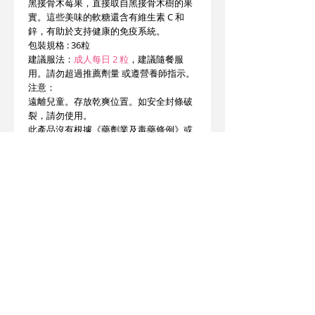
黑接骨木莓果，直接取自黑接骨木樹的果
實。這些美味的軟糖還含有維生素 C 和
鋅，有助於支持健康的免疫系統。
包裝規格 : 36粒
建議服法：
成人每日 2 粒
，建議隨餐服
用。請勿超過推薦劑量 或遵營養師指示。
注意：
遠離兒童。存放乾爽位置。如安全封條破
裂，請勿使用。
此產品沒有根據《藥劑業及毒藥條例》或
《中醫藥條例》註冊。
為此產品作出的任何聲稱亦沒有為進行該
等註冊而接受評核。此產品不供作診斷、
治療或預防任何疾病之用。
產地 : 美國