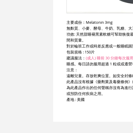
主要成份：Melatonin 3mg
無麩質、小麥、酵母、牛奶、乳糖、大
功效: 天然甜睡褪黑素軟糖可幫助恢
間和質量。
對於輪班工作或時差反應或一般睡眠困
包裝規格 : 150片
建議服法：
(成人) 睡前 30 分鐘每次
睡感。每日請勿服用超過 1 粒或或遵
注意：
遠離兒童。存放乾爽位置。如安全封條
此產品沒有根據《藥劑業及毒藥條例》
為此產品作出的任何聲稱亦沒有為進行
或預防任何疾病之用。
產地 : 美國