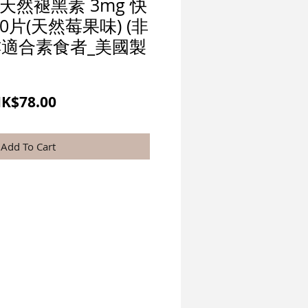
 - 天然褪黑素 3mg 快
0片(天然莓果味) (非
亦適合素食者_美國製
一
促
K$78.00
般
銷
價
價
Add To Cart
格
格