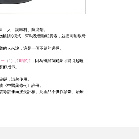
豆、人工調味料、防腐劑。
復最佳睡眠模式，幫助改善睡眠質素，並提高睡眠時
難的人來說，這是一個不錯的選擇。
服用一（1）片即溶片
，因為褪黑荷爾蒙可能引起瞌
營養師指示。
破裂，請勿使用。
或《中醫藥條例》註冊。
該等註冊而接受評核。此產品不供作診斷、治療