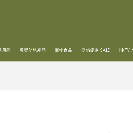
查看點數
活用品
母嬰幼兒產品
寵物食品
促銷優惠 SALE
HKTV 