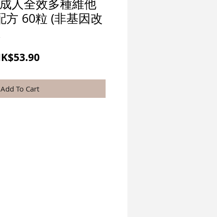
e - 成人全效多種維他
方 60粒 (非基因改
造
一
促
K$53.90
般
銷
價
價
Add To Cart
格
格