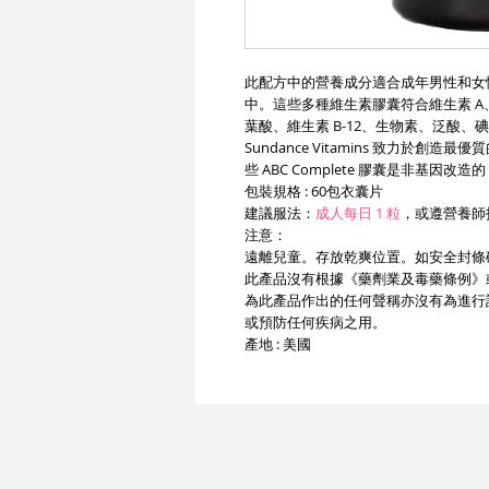
此配方中的營養成分適合成年男性和女
中。這些多種維生素膠囊符合維生素 A、維
葉酸、維生素 B-12、生物素、泛酸
Sundance Vitamins 致力於
些 ABC Complete 膠囊是非基
包裝規格 : 60包衣囊片
建議服法：
成人每日 1 粒
，或遵營養師
注意：
遠離兒童。存放乾爽位置。如安全封條
此產品沒有根據《藥劑業及毒藥條例》
為此產品作出的任何聲稱亦沒有為進行
或預防任何疾病之用。
產地 : 美國