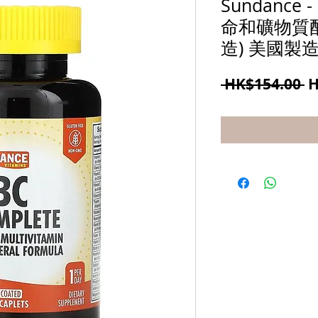
Sundanc
命和礦物質配
造) 美國製
 HK$154.00 
H