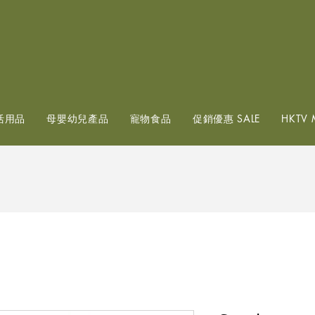
查看點數
活用品
母嬰幼兒產品
寵物食品
促銷優惠 SALE
HKTV 