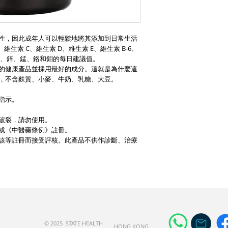
性，因此成年人可以輕鬆地將其添加到日常生活
生素 C、維生素 D、維生素 E、維生素 B-6、
、碘、鋅、錳、鉻和鉬的每日建議值。
創造最優質的健康產品並採用最好的成分。這就是為什麼這
因改造的，不含麩質、小麥、牛奶、乳糖、大豆。
指示。
破裂，請勿使用。
或《中醫藥條例》註冊。
該等註冊而接受評核。此產品不供作診斷、治療
© 2025 STATE HEALTH
​HONG KONG