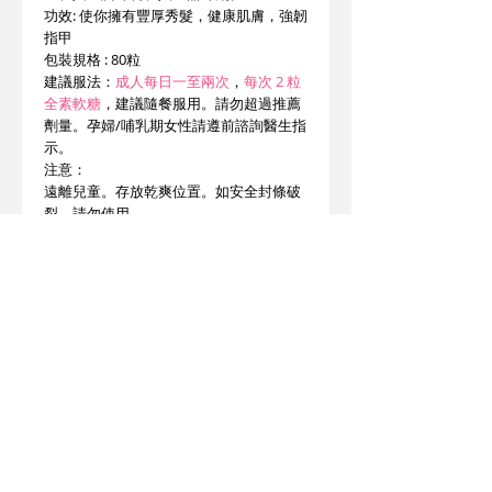
功效: 使你擁有豐厚秀髮，健康肌膚，強韌
指甲
包裝規格 : 80粒
建議服法：
成人每日一至兩次
，
每次 2 粒
全素軟糖
，建議隨餐服用。請勿超過推薦
劑量。孕婦/哺乳期女性請遵前諮詢醫生指
示。
注意：
遠離兒童。存放乾爽位置。如安全封條破
裂，請勿使用。
此產品沒有根據《藥劑業及毒藥條例》或
《中醫藥條例》註冊。
為此產品作出的任何聲稱亦沒有為進行該
等註冊而接受評核。此產品不供作診斷、
治療或預防任何疾病之用。
產地 : 美國