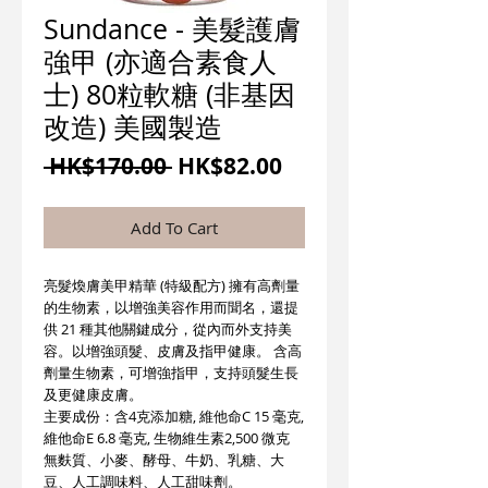
Sundance - 美髮護膚
強甲 (亦適合素食人
士) 80粒軟糖 (非基因
改造) 美國製造
一
促
 HK$170.00 
HK$82.00
般
銷
價
價
Add To Cart
格
格
亮髮煥膚美甲精華 (特級配方) 擁有高劑量
的生物素，以增強美容作用而聞名，還提
供 21 種其他關鍵成分，從內而外支持美
容。以增強頭髮、皮膚及指甲健康。 含高
劑量生物素，可增強指甲，支持頭髮生長
及更健康皮膚。
主要成份：含4克添加糖, 維他命C 15 毫克,
維他命E 6.8 毫克, 生物維生素2,500 微克
無麩質、小麥、酵母、牛奶、乳糖、大
豆、人工調味料、人工甜味劑。