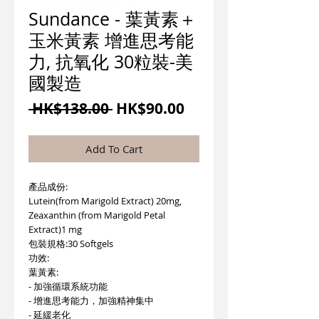
Sundance - 葉黃素＋
玉米黃素 增進思考能
力, 抗氧化 30粒裝-美
國製造
一
促
 HK$138.00 
HK$90.00
般
銷
價
價
Add To Cart
格
格
產品成份:
Lutein(from Marigold Extract) 20mg,
Zeaxanthin (from Marigold Petal
Extract)1 mg
包裝規格:30 Softgels
功效:
葉黃素:
- 加強循環系統功能
- 增進思考能力，加強精神集中
- 延緩老化