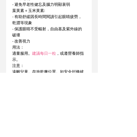
- 避免早老性健忘及腦力明顯衰弱
葉黃素＋玉米黃素:
- 有助舒緩因長時間閱讀引起眼睛疲勞，
乾澀等現象
- 保護眼睛不受幅射，自由基及紫外線的
破壞
- 改善視力
用法：
適量服用。
建議每日一粒
，或遵營養師指
示。
注意：
遠離兒童。存放乾爽位置。如安全封條破
裂，請勿使用。
此產品沒有根據《藥劑業及毒藥條例》或
《中醫藥條例》註冊。
為此產品作出的任何聲稱亦沒有為進行該
等註冊而接受評核。此產品不供作診斷、
治療或預防任何疾病之用。
產地 : 美國