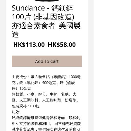
Sundance - 鈣鎂鋅
100片 (非基因改造)
亦適合素食者_美國製
造
一
促
 HK$113.00 
HK$58.00
般
銷
價
價
Add To Cart
格
格
主要成份：每 3 粒含鈣（碳酸鈣）1000毫
克，鎂（氧化鎂）400毫克，鋅（硫酸
鋅）15毫克
無麩質、小麥、酵母、牛奶、乳糖、大
豆、人工調味料、人工甜味劑、防腐劑。
包裝規格 : 100粒
功效:
鈣與鎂鋅能維持強健骨骼和牙齒，鎂和鈣
相互支持的吸收和利用。 日常補充鈣質能
減少骨質流失，提供婦女在懷孕及哺育期