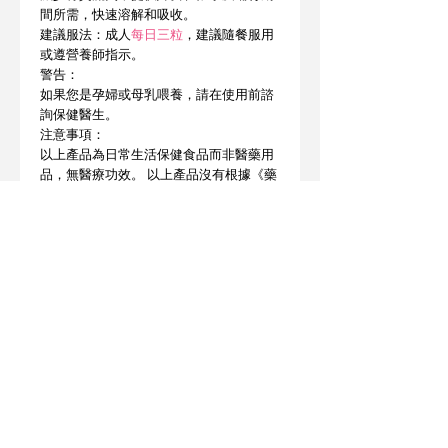
間所需，快速溶解和吸收。
建議服法：成人
每日三粒
，建議隨餐服用
或遵營養師指示。
警告：
如果您是孕婦或母乳喂養，請在使用前諮
詢保健醫生。
注意事項：
以上產品為日常生活保健食品而非醫藥用
品，無醫療功效。 以上產品沒有根據《藥
劑業及毒藥條例》或《中醫藥條例》註
冊。 為此以上產品作出的任何聲稱亦沒有
為進行該等註冊而接受評核。 此產品並不
供作診斷、治療或預防任何疾病之用。
產地 : 美國
© 2025 STATE HEALTH