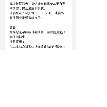
減少骨質流失，提供婦女在懷孕及哺育期
間所需，快速溶解和吸收。
建議服法：成人每日三（3）粒，建議隨
餐服用或遵營養師指示。
警告：
如果您是孕婦或母乳喂養，請在使用前諮
詢保健醫生。
注意事項：
以上產品為日常生活保健食品而非醫藥用
品，無醫療功效。 以上產品沒有根據《藥
劑業及毒藥條例》或《中醫藥條例》註
冊。 為此以上產品作出的任何聲稱亦沒有
為進行該等註冊而接受評核。 此產品並不
供作診斷、治療或預防任何疾病之用。
產地 : 美國