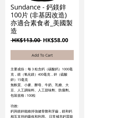
Sundance - 鈣鎂鋅
100片 (非基因改造)
亦適合素食者_美國製
造
一
促
 HK$113.00 
HK$58.00
般
銷
價
價
Add To Cart
格
格
主要成份：每 3 粒含鈣（碳酸鈣）1000毫
克，鎂（氧化鎂）400毫克，鋅（硫酸
鋅）15毫克
無麩質、小麥、酵母、牛奶、乳糖、大
豆、人工調味料、人工甜味劑、防腐劑。
包裝規格 : 100粒
功效:
鈣與鎂鋅能維持強健骨骼和牙齒，鎂和鈣
相互支持的吸收和利用。 日常補充鈣質能