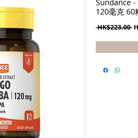
Sundanc
120毫克 6
 HK$223.00 
H