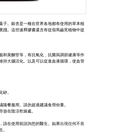
葉子。銀杏是一種在世界各地都有使用的草本植
實踐。這些速釋膠囊還含有從假馬齒莧植物中提
酯和黃酮苷等，有抗氧化﹑抗菌與調節健康等作
維持大腦活化。以及可以促進血液循環，使血管
化矽。
議隨餐服用。請勿超過建議食用份量。
存放在陰涼乾燥處。
，請在使用前諮詢您的醫生。如果出現任何不良
生。