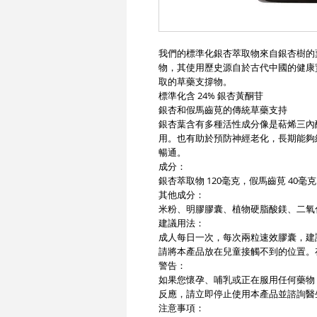
我們的標準化銀杏萃取物來自銀杏樹的
物，其使用歷史源自於古代中國的健康
取的草藥支撐物。
標準化含 24% 銀杏黃酮苷
銀杏和假馬齒莧的傳統草藥支持
銀杏葉含有多種活性成分像是萜烯三內
用。也有助於預防神經老化，長期能夠
暢通。
成分：
銀杏萃取物 120毫克，假馬齒莧 40毫克
其他成分：
米粉、明膠膠囊、植物硬脂酸鎂、二氧
建議用法：
成人每日一次，每次兩粒速效膠囊，建
請將本產品放在兒童接觸不到的位置。
警告：
如果您懷孕、哺乳或正在服用任何藥物
反應，請立即停止使用本產品並諮詢醫
注意事項：