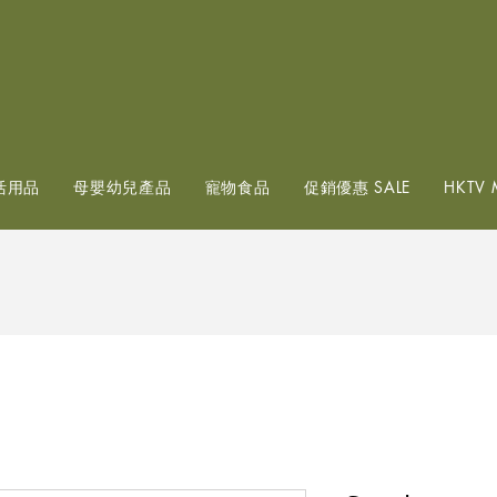
查看點數
活用品
母嬰幼兒產品
寵物食品
促銷優惠 SALE
HKTV 