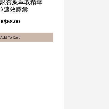
e - 銀杏葉萃取精華
0粒速效膠囊
一
促
K$68.00
般
銷
價
價
Add To Cart
格
格