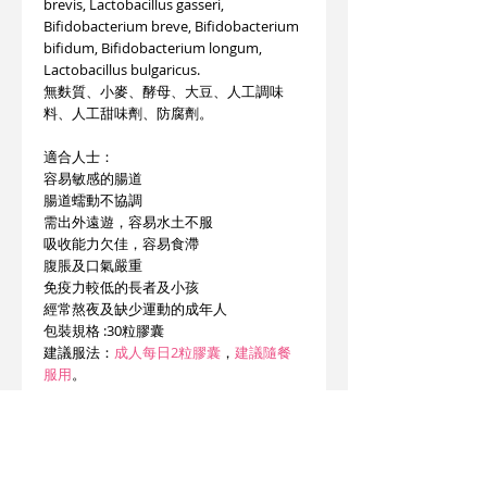
brevis, Lactobacillus gasseri,
Bifidobacterium breve, Bifidobacterium
bifidum, Bifidobacterium longum,
Lactobacillus bulgaricus.
無麩質、小麥、酵母、大豆、人工調味
料、人工甜味劑、防腐劑。
適合人士：
容易敏感的腸道
腸道蠕動不協調
需出外遠遊，容易水土不服
吸收能力欠佳，容易食滯
腹脹及口氣嚴重
免疫力較低的長者及小孩
經常熬夜及缺少運動的成年人
包裝規格 :30粒膠囊
建議服法：
成人每日2粒膠囊
，
建議隨餐
服用
。
注意：
遠離兒童。存放乾爽位置。如安全封條破
裂，請勿使用。
此產品沒有根據《藥劑業及毒藥條例》或