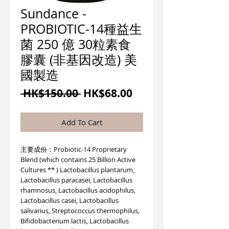
Sundance -
PROBIOTIC-14種益生
菌 250 億 30粒素食
膠囊 (非基因改造) 美
國製造
一
促
 HK$150.00 
HK$68.00
般
銷
價
價
Add To Cart
格
格
主要成份：Probiotic-14 Proprietary
Blend (which contains 25 Billion Active
Cultures ** ) Lactobacillus plantarum,
Lactobacillus paracasei, Lactobacillus
rhamnosus, Lactobacillus acidophilus,
Lactobacillus casei, Lactobacillus
salivarius, Streptococcus thermophilus,
Bifidobacterium lactis, Lactobacillus