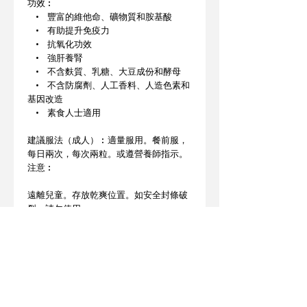
功效︰
• 豐富的維他命、礦物質和胺基酸
• 有助提升免疫力
• 抗氧化功效
• 強肝養腎
• 不含麩質、乳糖、大豆成份和酵母
• 不含防腐劑、人工香料、人造色素和
基因改造
• 素食人士適用
建議服法（成人）︰適量服用。餐前服，
每日兩次，每次兩粒。或遵營養師指示。
注意︰
遠離兒童。存放乾爽位置。如安全封條破
裂，請勿使用。
此產品沒有根據《藥劑業及毒藥條例》或
《中醫藥條例》註冊。為此產品作出的任
何聲稱 亦沒有為進行該等註冊而接受評
核。此產品不供作診斷、治療或預防任何
疾病之用。
產地︰德國