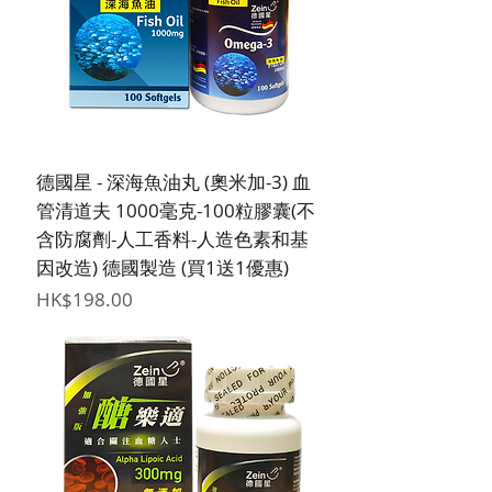
德國星 - 深海魚油丸 (奧米加-3) 血
管清道夫 1000毫克-100粒膠囊(不
含防腐劑-人工香料-人造色素和基
因改造) 德國製造 (買1送1優惠)
價格
HK$198.00