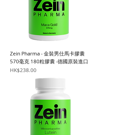
Zein Pharma - 金裝男仕馬卡膠囊
570毫克 180粒膠囊 -德國原裝進口
價格
HK$238.00