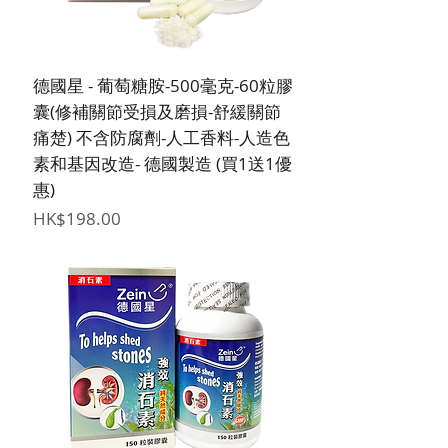
德國星 - 葡萄糖胺-500毫克-60粒膠
囊(修補關節受損及磨損-舒緩關節
痛楚) 不含防腐劑-人工香料-人造色
素和基因改造- 德國製造 (買1送1優
惠)
價格
HK$198.00