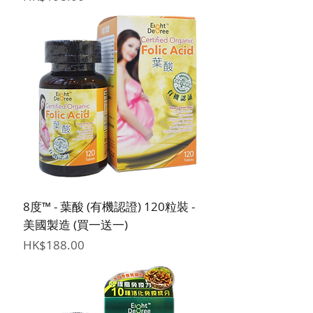
8度™ - 葉酸 (有機認證) 120粒裝 -
美國製造 (買一送一)
價格
HK$188.00