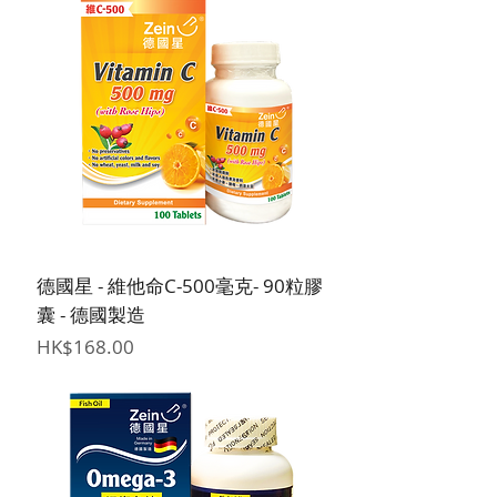
德國星 - 維他命C-500毫克- 90粒膠
囊 - 德國製造
價格
HK$168.00