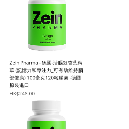
Zein Pharma - 德國-活腦銀杏葉精
華 (記憶力和專注力_可有助維持腦
部健康) 100毫克120粒膠囊 -德國
原裝進口
價格
HK$248.00