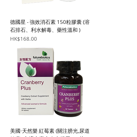
德國星 - 強效消石素 150粒膠囊 (溶
石排石、利水解毒、藥性溫和 )
價格
HK$168.00
美國·天然樂 紅莓素 (關注膀光,尿道