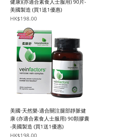
健康)(亦適合素食人士服用) 90片-
美國製造 (買1送1優惠)
價格
HK$198.00
美國·天然樂-適合關注腿部靜脈健
康 (亦適合素食人士服用) 90顆膠囊
-美國製造 (買1送1優惠)
價格
HK$198.00