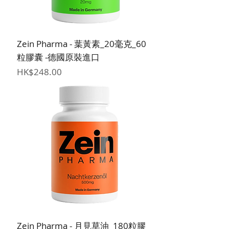
Zein Pharma - 葉黃素_20毫克_60
粒膠囊 -德國原裝進口
價格
HK$248.00
Zein Pharma - 月見草油_180粒膠