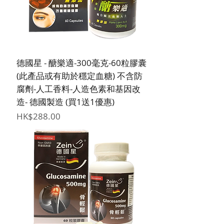
德國星 - 醣樂適-300毫克-60粒膠囊
(此產品或有助於穩定血糖) 不含防
腐劑-人工香料-人造色素和基因改
造- 德國製造 (買1送1優惠)
價格
HK$288.00