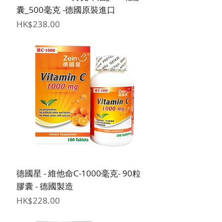
囊_500毫克 -德國原裝進口
價格
HK$238.00
德國星 - 維他命C-1000毫克- 90粒
膠囊 - 德國製造
價格
HK$228.00