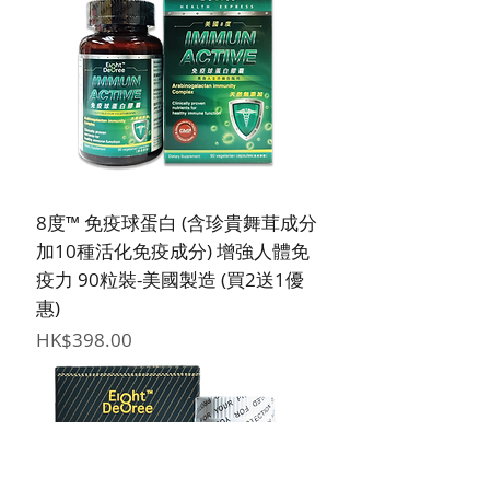
8度™ 免疫球蛋白 (含珍貴舞茸成分
加10種活化免疫成分) 增強人體免
疫力 90粒裝-美國製造 (買2送1優
惠)
價格
HK$398.00