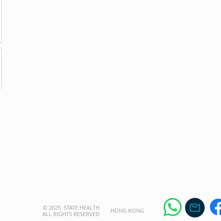
© 2025 STATE HEALTH
​HONG KONG
AL
L RIGHTS RESERVED