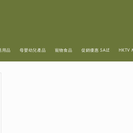
查看點數
活用品
母嬰幼兒產品
寵物食品
促銷優惠 SALE
HKTV 