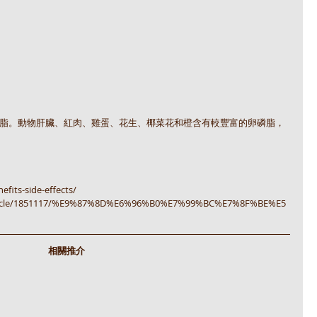
脂。動物肝臟、紅肉、雞蛋、花生、椰菜花和橙含有較豐富的卵磷脂，
fits-side-effects/
hk/article/1851117/%E9%87%8D%E6%96%B0%E7%99%BC%E7%8F%BE%E5
相關推介