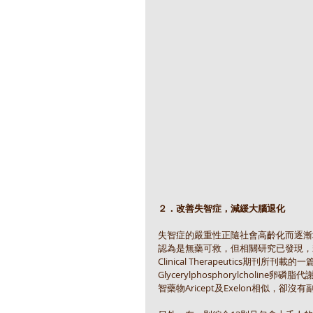
２．改善失智症，減緩大腦退化
失智症的嚴重性正隨社會高齡化而逐漸
認為是無藥可救，但相關研究已發現，
Clinical Therapeutics期刊
Glycerylphosphorylcho
智藥物Aricept及Exelon相似，卻沒