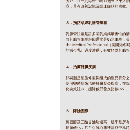
另外，在一則綜合13則且包含上千人
症，具有改善記憶及臨床症狀的功效。
３．預防孕婦乳腺管阻塞
乳腺管阻塞是許多哺乳媽媽最害怕的情
而乳腺管阻塞起因通常是奶水阻塞，美國兒科醫生Ruth
the Medical Professio
能減少乳汁過度濃稠，有效預防乳腺管
４．治療肝臟疾病
卵磷脂是細胞修復與組成的重要養分之
使用卵磷脂來治療肝臟發炎疾病，在臨床上就發現P
化功效註８，能降低肝發炎指數(AST、
５．降膽固醇
膽固醇及三酸甘油脂過高，幾乎是所有
動脈硬化，甚至引發心肌梗塞與中風時