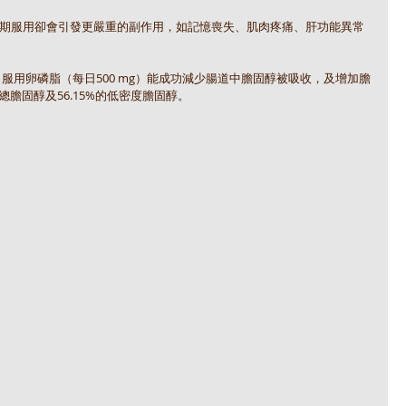
期服用卻會引發更嚴重的副作用，如記憶喪失、肌肉疼痛、肝功能異常
指出，服用卵磷脂（每日500 mg）能成功減少腸道中膽固醇被吸收，及增加膽
總膽固醇及56.15%的低密度膽固醇。