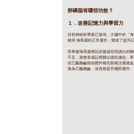
卵磷脂有哪些功效？
１．改善記憶力與學習力
目前神經科學家已發現，大腦中的「海馬
維持 海馬迴的正常運作，變成了提升
而掌握海馬迴裡訊息被儲存與讀出的關鍵，
不足，就會造成記憶難以彼此連結，舉
但乙醯膽鹼經由體外補充卻無法通過血
換為乙醯膽鹼，並有效提升腦部運作。