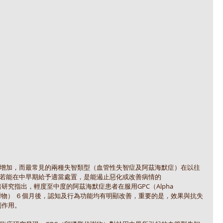
增加，而最常見的兩種失智類型（血管性失智症及阿茲海默症）在以往
若能在中早期給予適當處置，是能遏止惡化或改善病情的
所刊載的一篇研究指出，輕度至中度的阿茲海默症患者在服用GPC（Alpha 
line卵磷脂代謝物） ６個月後，認知及行為功能均有明顯改善，重要的是，效果與抗失
有副作用。