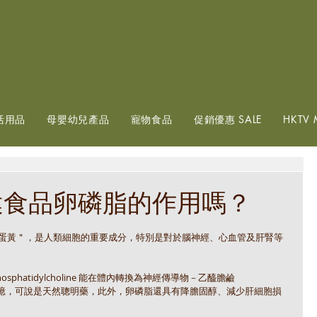
查看點數
活用品
母嬰幼兒產品
寵物食品
促銷優惠 SALE
HKTV 
健食品卵磷脂的作用嗎？
希臘文＂蛋黃＂，是人類細胞的重要成分，特別是對於腦神經、心血管及肝腎等
hatidylcholine 能在體內轉換為神經傳導物－乙醯膽鹼
助學習及記憶，可說是天然聰明藥，此外，卵磷脂還具有降膽固醇、減少肝細胞損