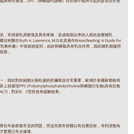
的臨床研究發現，GPC（卵磷脂代謝物）對於因中風所引起的血管型失智
況，常因發乳房硬塊及異常疼痛，造成相當比率的人因此放棄哺乳
 A. Lawrence, M.D.在其著作Breastfeeding: A Guide for 
nal（美國知名哺乳教科書）中就曾經提到，由於卵磷脂具有乳化作用，因此哺乳期服用
阻塞。
一，因此對於細胞分裂旺盛的肝臟來說非常重要，歐洲許多國家都核准
PC (Polyenylphosphatidylcholine卵磷脂衍生物)具有抗氧
ALT)，對於B、C型肝炎有緩解效果。
青壯年族群最常見的問題，而這些異常卻難以有自覺症狀，等到演變為
才驚覺已失去健康。