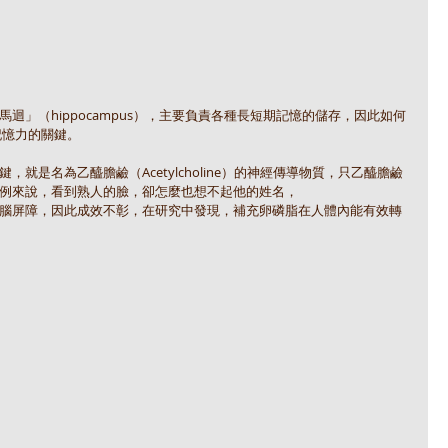
迴」（hippocampus），主要負責各種長短期記憶的儲存，因此如何
記憶力的關鍵。
就是名為乙醯膽鹼（Acetylcholine）的神經傳導物質，只乙醯膽鹼
例來說，看到熟人的臉，卻怎麼也想不起他的姓名，
腦屏障，因此成效不彰，在研究中發現，補充卵磷脂在人體內能有效轉